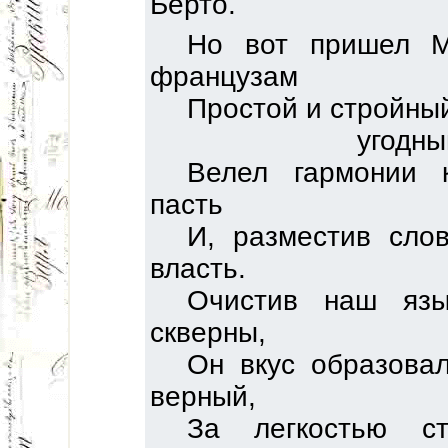
Берто.
Но вот пришел М
французам
Простой и стройный
угодны
Велел гармонии 
пасть
И, разместив сло
власть.
Очистив наш язы
скверны,
Он вкус образова
верный,
За легкостью ст