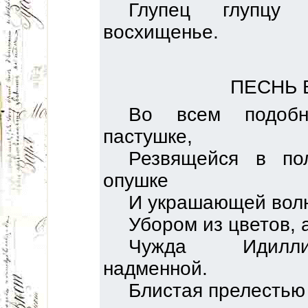
Глупец глупцу 
восхищенье.
ПЕСНЬ 
Во всем подобн
пастушке,
Резвящейся в по
опушке
И украшающей волн
Убором из цветов, а
Чужда Идилли
надменной.
Блистая прелестью