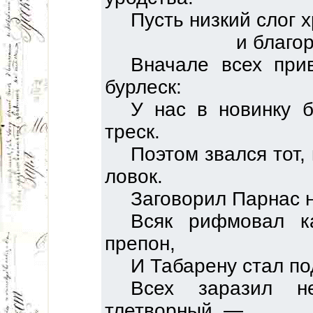
Пусть низкий слог 
и благо
Вначале всех при
бурлеск:
У нас в новинку 
треск.
Поэтом звался тот,
ловок.
Заговорил Парнас н
Всяк рифмовал к
препон,
И Табарену стал п
Всех заразил н
тлетворный, —