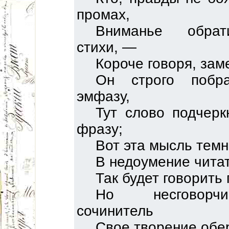
промах,
Вниманье обра
стихи, —
Короче говоря, заме
Он строго побр
эмфазу,
Тут слово подчерк
фразу;
Вот эта мысль темн
В недоумение читат
Так будет говорить
Но несговорч
сочинитель
Свое творение обер