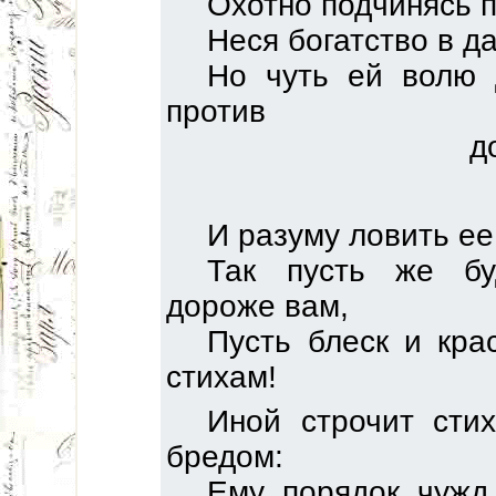
Охотно подчинясь 
Неся богатство в д
Но чуть ей волю 
против
д
И разуму ловить ее
Так пусть же бу
дороже вам,
Пусть блеск и кра
стихам!
Иной строчит сти
бредом:
Ему порядок чужд