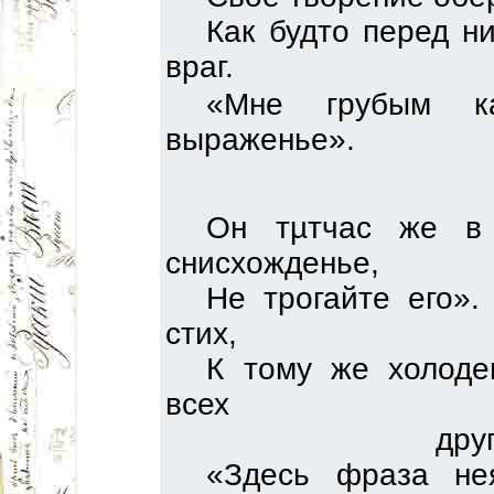
Как будто перед ни
враг.
«Мне грубым к
выраженье».
Он тµтчас же в
снисхожденье,
Не трогайте его».
стих,
К тому же холод
всех
дру
«Здесь фраза не