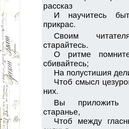
рассказ
И научитесь бы
прикрас.
Своим читател
старайтесь.
О ритме помнит
сбивайтесь;
На полустишия дели
Чтоб смысл цезуро
них.
Вы приложить 
старанье,
Чтоб между гласн