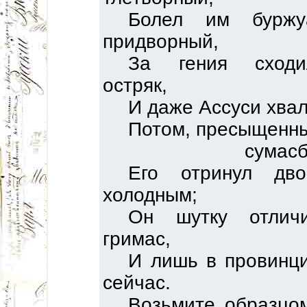
Болел им бурж
придворный,
За гения сходи
остряк,
И даже Ассуси хвал
Потом, пресыщенны
сумас
Его отринул дв
холодным;
Он шутку отлич
гримас,
И лишь в провинц
сейчас.
Возьмите образцо