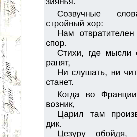
зиянья.
Созвучные сло
стройный хор:
Нам отвратителен
спор.
Стихи, где мысли 
ранят,
Ни слушать, ни чит
станет.
Когда во Франци
возник,
Царил там произ
дик.
Цезуру обойдя, 