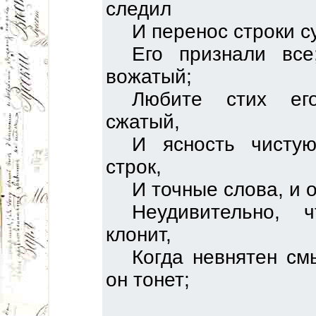
следил
И перенос строки с
Его признали вс
вожатый;
Любите стих ег
сжатый,
И ясность чисту
строк,
И точные слова, и 
Неудивительно, 
клонит,
Когда невнятен см
он тонет;