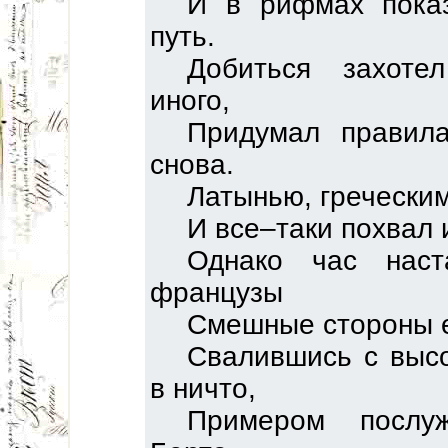
И в рифмах пока
путь.
Добиться захоте
иного,
Придумал правила
снова.
Латынью, греческим
И все–таки похвал 
Однако час нас
французы
Смешные стороны е
Свалившись с выс
в ничто,
Примером послу