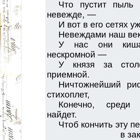
Что пустит пыль 
невежде, —
И вот в его сетях у
Невеждами наш век 
У нас они киша
нескромной —
У князя за стол
приемной.
Ничтожнейший ри
стихоплет,
Конечно, среди 
найдет.
Чтоб кончить эту п
в за