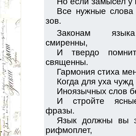
Но если замысел у в
Все нужные слова
зов.
Законам языка
смиренны,
И твердо помни
священны.
Гармония стиха мен
Когда для уха чужд
Иноязычных слов бе
И стройте ясны
фразы.
Язык должны вы з
рифмоплет,