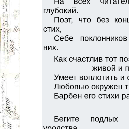
На всех читате
глубокий.
Поэт, что без ко
стих,
Себе поклоннико
них.
Как счастлив тот поэ
живой и г
Умеет воплотить и 
Любовью окружен та
Барбен его стихи р
Бегите подлых 
уродства.