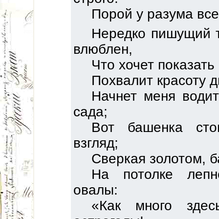
Порой у разума все
Нередко пишущий т
влюблен,
Что хочет показать 
Похвалит красоту 
Начнет меня води
сада;
Вот башенка сто
взгляд;
Сверкая золотом, б
На потолке лепн
овалы:
«Как много здес