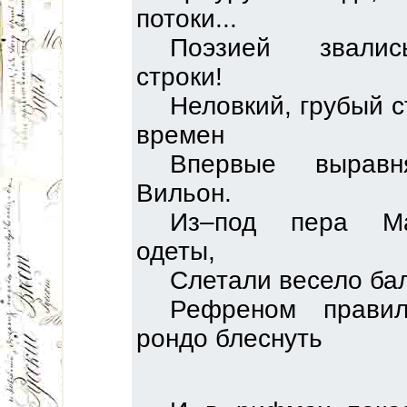
потоки...
Поэзией звали
строки!
Неловкий, грубый с
времен
Впервые вырав
Вильон.
Из–под пера Ма
одеты,
Слетали весело ба
Рефреном прави
рондо блеснуть