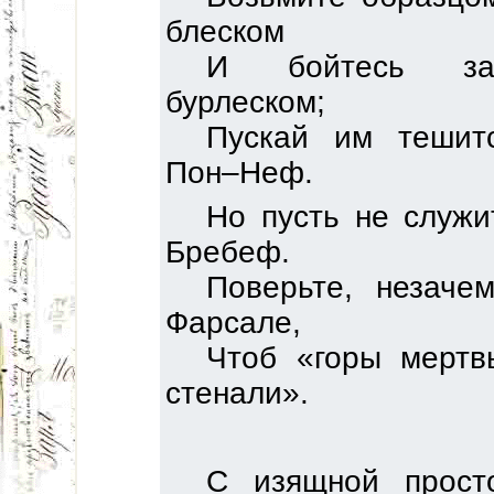
блеском
И бойтесь зап
бурлеском;
Пускай им тешит
Пон–Неф.
Но пусть не служ
Бребеф.
Поверьте, незаче
Фарсале,
Чтоб «горы мертв
стенали».
С изящной прост