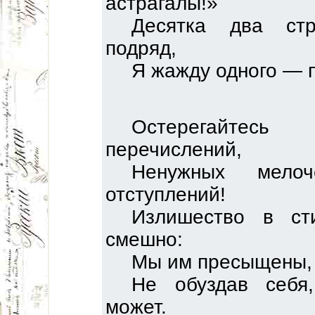
астрагалы!»
Десятка два стр
подряд,
Я жажду одного — п
Остерегайте
перечислений,
Ненужных мело
отступлений!
Излишество в ст
смешно:
Мы им пресыщены, н
Не обуздав себя
может.