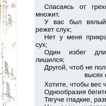
Спасаясь от гре
множит.
У вас был вялый
режет слух;
Нет у меня прикр
сух;
Один избег дли
лишился;
Другой, чтоб не пол
высях 
Хотите, чтобы вес
Однообразия бегите
Тягуче гладкие, ра