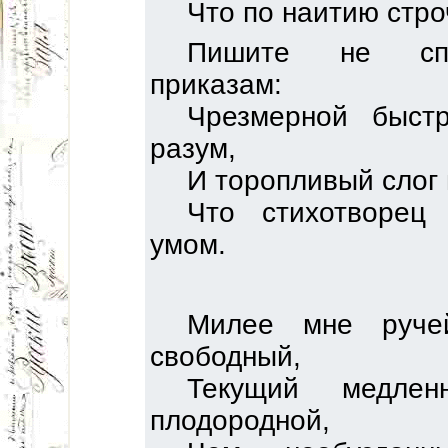
Что по наитию стро
Пишите не спе
приказам:
Чрезмерной быст
разум,
И торопливый слог 
Что стихотворец
умом.
Милее мне руче
свободный,
Текущий медле
плодородной,