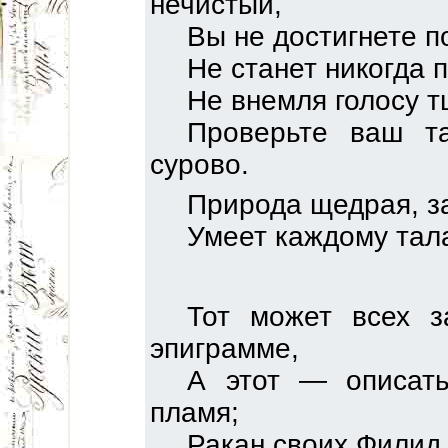
нечистый,
Вы не достигнете п
Не станет никогда 
Не внемля голосу т
Проверьте ваш т
сурово.
Природа щедрая, з
Умеет каждому тал
Тот может всех з
эпиграмме,
А этот — описат
пламя;
Ракан своих Филид 