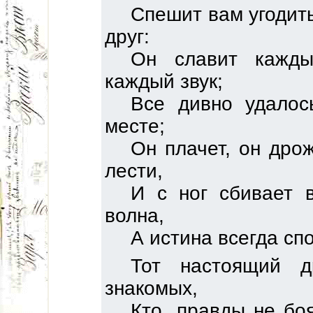
Спешит вам угодит
друг:
Он славит кажды
каждый звук;
Все дивно удалос
месте;
Он плачет, он дрож
лести,
И с ног сбивает 
волна,
А истина всегда сп
Тот настоящий д
знакомых,
Кто, правды не бо