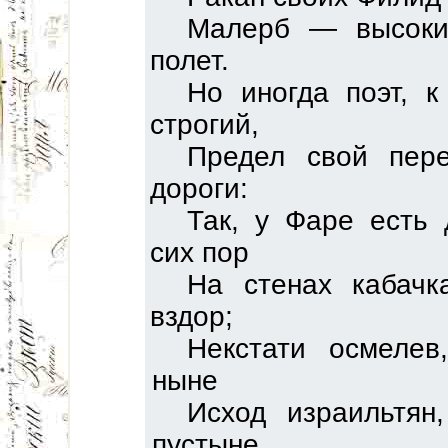
Малерб — высоки
полет.
Но иногда поэт, 
строгий,
Предел свой пере
дороги:
Так, у Фаре есть 
сих пор
На стенах кабачк
вздор;
Некстати осмелев
ныне
Исход израильтян
пустыне.