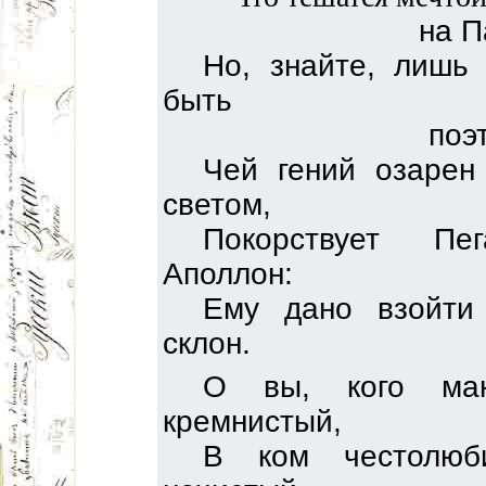
на П
Но, знайте, лишь 
быть
поэ
Чей гений озарен
светом,
Покорствует П
Аполлон:
Ему дано взойти
склон.
О вы, кого ман
кремнистый,
В ком честолюб